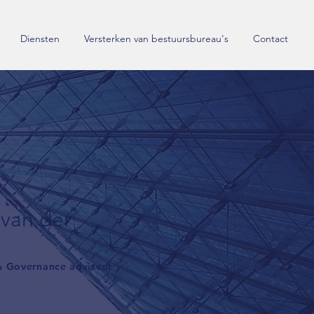
Diensten
Versterken van bestuursbureau's
Contact
 van der
 & Governance adviseur