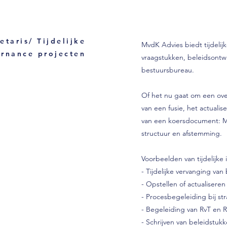
etaris/ Tijdelijke
MvdK Advies biedt tijdelij
rnance projecten
vraagstukken, beleidsontwi
bestuursbureau.
Of het nu gaat om een ov
van een fusie, het actualis
van een koersdocument: M
structuur en afstemming.
Voorbeelden van tijdelijke 
- Tijdelijke vervanging van
- Opstellen of actualisere
- Procesbegeleiding bij stra
- Begeleiding van RvT en Rv
- Schrijven van beleidstuk