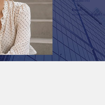
06-23841193
Email:
mvdkadvies@gmail.