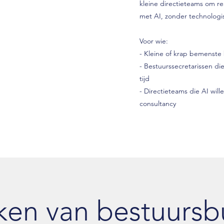
kleine directieteams om re
met AI, zonder technolog
Voor wie:
- Kleine of krap bemenste 
- Bestuurssecretarissen d
tijd
- Directieteams die AI wi
consultancy
ken van bestuursb