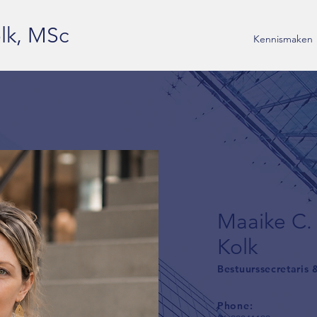
lk, MSc
Kennismaken
Maaike C.
Kolk
Bestuurssecretaris
Phone: