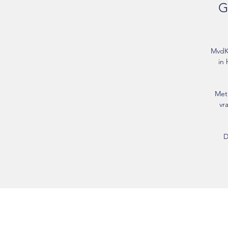
G
MvdK 
in 
Met 
vr
D