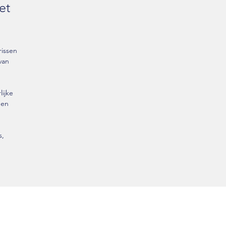
et
issen
van
lijke
 en
s,