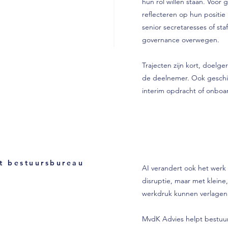
hun rol willen staan. Voor 
reflecteren op hun positie 
senior secretaresses of st
governance overwegen.
Trajecten zijn kort, doelg
de deelnemer. Ook geschikt
interim opdracht of onboa
et bestuursbureau
AI verandert ook het werk
disruptie, maar met kleine
werkdruk kunnen verlagen 
MvdK Advies helpt bestuur