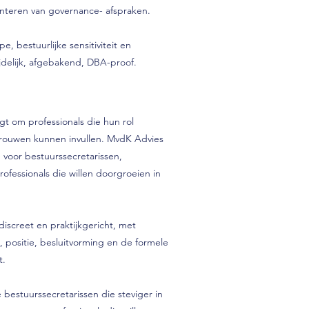
nteren van governance- afspraken.
e, bestuurlijke sensitiviteit en
 tijdelijk, afgebakend, DBA-proof.
gt om professionals die hun rol
rtrouwen kunnen invullen. MvdK Advies
e voor bestuurssecretarissen,
ofessionals die willen doorgroeien in
discreet en praktijkgericht, met
, positie, besluitvorming en de formele
t.
de bestuurssecretarissen die steviger in